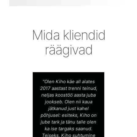
Mida kliendid
räägivad
 kuut
"Olen Kiho käe all alates
"L
n ma
2017 aastast trenni teinud,
endale
neljas koostöö aasta juba
ko
iis
jookseb. Olen nii kaua
t
iselt
jätkanud just kahel
ka
ast
põhjusel: esiteks, Kiho on
kae
le
jube tark ja tänu talle olen
ajal
ka ise targaks saanud.
k
l ja
Teiseks, Kiho suhtumine
õppi