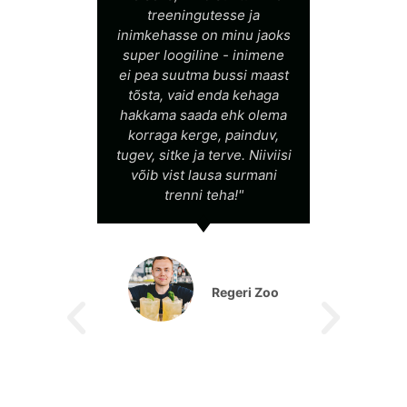
silma
treeningutesse ja
ja e
urit,
inimkehasse on minu jaoks
usest
super loogiline - inimene
vä
kui
ei pea suutma bussi maast
Kael
b, et
tõsta, vaid enda kehaga
mõ
 liiga
hakkama saada ehk olema
rkust
korraga kerge, painduv,
eesm
he
tugev, sitke ja terve. Niiviisi
vor
 ning
võib vist lausa surmani
t
studa
trenni teha!"
s
lt kui
tr
s on
sõ
õime
see
välja
s
Regeri Zoo
kan
kopu
m ei
jäta
vist
su k
is ta
L
sti
 mu
harj