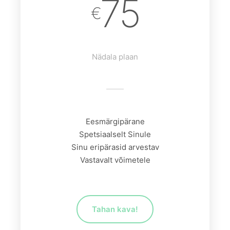
75
€
Nädala plaan
Eesmärgipärane
Spetsiaalselt Sinule
Sinu eripärasid arvestav
Vastavalt võimetele
Tahan kava!