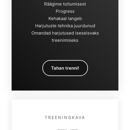
Räägime toitumisest
Progress
Kehakaal langeb
Harjutuste tehnika juurdunud
Omandad harjutused iseseisvaks
treenimiseks
Tahan trenni!
TREENINGKAVA