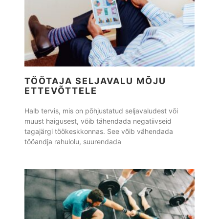
TÖÖTAJA SELJAVALU MÕJU
ETTEVÕTTELE
Halb tervis, mis on põhjustatud seljavaludest või
muust haigusest, võib tähendada negatiivseid
tagajärgi töökeskkonnas. See võib vähendada
tööandja rahulolu, suurendada