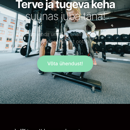
Terve ja tugeva keha
suunas juba täna!
Ära lükka enda unistusi enam edasi. Parem
versioon sinust ootab.
Võta ühendust!