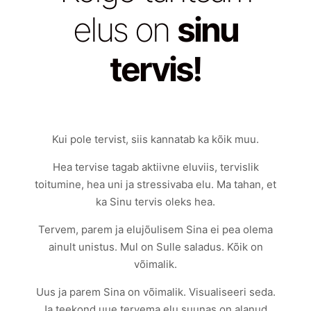
elus on
sinu
tervis!
Kui pole tervist, siis kannatab ka kõik muu.
Hea tervise tagab aktiivne eluviis, tervislik
toitumine, hea uni ja stressivaba elu. Ma tahan, et
ka Sinu tervis oleks hea.
Tervem, parem ja elujõulisem Sina ei pea olema
ainult unistus. Mul on Sulle saladus. Kõik on
võimalik.
Uus ja parem Sina on võimalik. Visualiseeri seda.
Ja teekond uue tervema elu suunas on alanud.