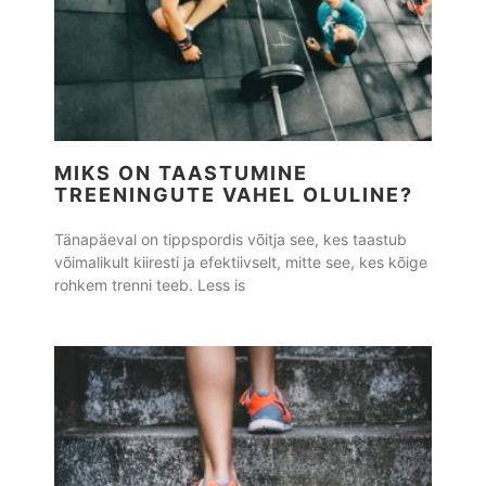
MIKS ON TAASTUMINE
TREENINGUTE VAHEL OLULINE?
Tänapäeval on tippspordis võitja see, kes taastub
võimalikult kiiresti ja efektiivselt, mitte see, kes kõige
rohkem trenni teeb. Less is