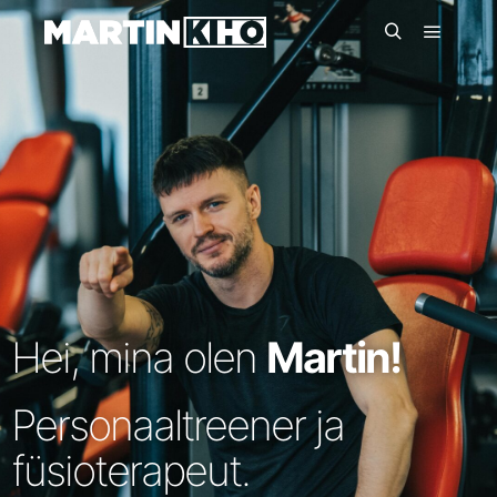
Hei, mina olen
Martin!
Personaaltreener ja
füsioterapeut.